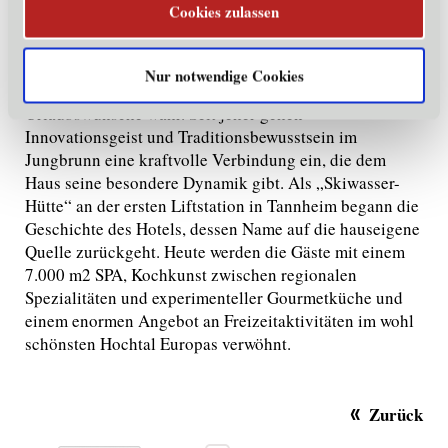
Cookies zulassen
werden Lifestyle und die Originalität hochwertiger
Naturmaterialien zu harmonischen Wohnwelten
zusammengeführt – 81 Zimmer, Apartments und
Nur notwendige Cookies
extravagante Suiten machen unterschiedlichste
Urlaubswünsche wahr. Seit jeher gehen
Innovationsgeist und Traditionsbewusstsein im
Jungbrunn eine kraftvolle Verbindung ein, die dem
Haus seine besondere Dynamik gibt. Als „Skiwasser-
Hütte“ an der ersten Liftstation in Tannheim begann die
Geschichte des Hotels, dessen Name auf die hauseigene
Quelle zurückgeht. Heute werden die Gäste mit einem
7.000 m2 SPA, Kochkunst zwischen regionalen
Spezialitäten und experimenteller Gourmetküche und
einem enormen Angebot an Freizeitaktivitäten im wohl
schönsten Hochtal Europas verwöhnt.
Zurück