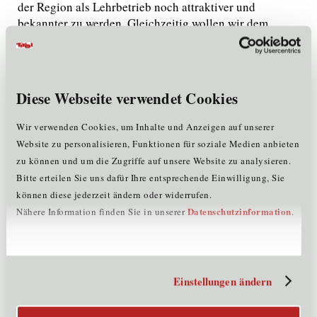
der Region als Lehrbetrieb noch attraktiver und
bekannter zu werden. Gleichzeitig wollen wir dem
schlechten Image der Branchenberufe durch dieses
besondere Engagement entgegen wirken. Gründe genug
die Jungbrunn Lehrlingsschule ins Leben zu rufen und
darin zu investieren!“ führte Markus Gutheinz aus. Hier
Diese Webseite verwendet Cookies
wird die Entwicklung von jungen Menschen zu starken
individuellen Persönlichkeiten besonders in den
Wir verwenden Cookies, um Inhalte und Anzeigen auf unserer
Mittelpunkt gestellt. Zusätzlich werden damit das
Website zu personalisieren, Funktionen für soziale Medien anbieten
Teamklima und der Zusammenhalt untereinander
zu können und um die Zugriffe auf unsere Website zu analysieren.
gefördert. Jungbrunn Lehrlinge sollen zu den besten
Bitte erteilen Sie uns dafür Ihre entsprechende Einwilligung, Sie
Lehrlingen in der Branche gehören.
können diese jederzeit ändern oder widerrufen.
Datenschutzinformation
Nähere Information finden Sie in unserer
.
Das Alpine Lifestyle Hotel Jungbrunn überzeugt seine
Gäste mit dem persönlichen Charme und Service eines
familiengeführten Domizils. Ideenreichtum und
Individualität prägen Ambiente und Design, das Tiroler
Einstellungen ändern
Ursprünglichkeit, legeren Luxus und alpine Lebensart
auf ansprechende Weise vereint. Durch die
herausragende Architektur des gewachsenen Hotels