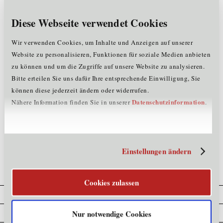
Hinweis
: Um diese Seite korrekt anzeigen zu lassen,
löschen Sie zuerst Ihren kompletten Browserverlauf
Diese Webseite verwendet Cookies
drücken Sie danach die F5-Taste (Refresh) oder starten
den Browser neu.
Wir verwenden Cookies, um Inhalte und Anzeigen auf unserer
Tipps, wie Sie den Browserverlauf Ihres Computers
Website zu personalisieren, Funktionen für soziale Medien anbieten
löschen können, finden Sie
hier
.
zu können und um die Zugriffe auf unsere Website zu analysieren.
Sollte das Problem weiterhin bestehen, wenden Sie sich
Bitte erteilen Sie uns dafür Ihre entsprechende Einwilligung, Sie
bitte vertrauensvoll an unser Team unter
t
+43.
können diese jederzeit ändern oder widerrufen.
(0)512.576262 oder per
Email
.
Datenschutzinformation
Nähere Information finden Sie in unserer
.
>>
zurück zur Startseite der Standortagentur Tirol
Einstellungen ändern
Cookies zulassen
Cookie Erklärung
Datenschutz
Nur notwendige Cookies