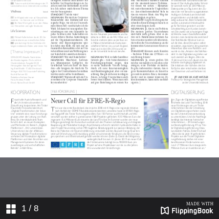
1
/ 8