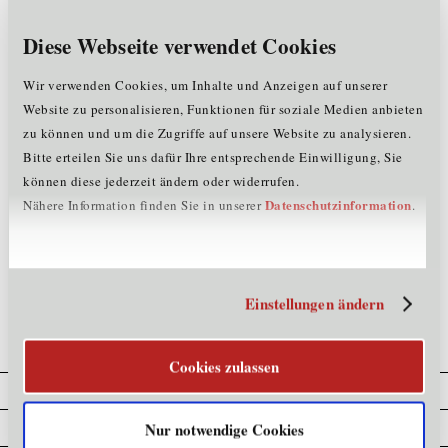
Hinweis
: Um diese Seite korrekt anzeigen zu lassen,
löschen Sie zuerst Ihren kompletten Browserverlauf
Diese Webseite verwendet Cookies
drücken Sie danach die F5-Taste (Refresh) oder starten
den Browser neu.
Wir verwenden Cookies, um Inhalte und Anzeigen auf unserer
Tipps, wie Sie den Browserverlauf Ihres Computers
Website zu personalisieren, Funktionen für soziale Medien anbieten
löschen können, finden Sie
hier
.
zu können und um die Zugriffe auf unsere Website zu analysieren.
Sollte das Problem weiterhin bestehen, wenden Sie sich
Bitte erteilen Sie uns dafür Ihre entsprechende Einwilligung, Sie
bitte vertrauensvoll an unser Team unter
t
+43.
können diese jederzeit ändern oder widerrufen.
(0)512.576262 oder per
Email
.
Datenschutzinformation
Nähere Information finden Sie in unserer
.
>>
zurück zur Startseite der Standortagentur Tirol
Einstellungen ändern
Cookies zulassen
Cookie Erklärung
Datenschutz
Nur notwendige Cookies