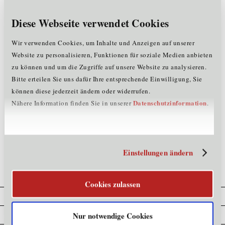
Hinweis
: Um diese Seite korrekt anzeigen zu lassen,
löschen Sie zuerst Ihren kompletten Browserverlauf
Diese Webseite verwendet Cookies
drücken Sie danach die F5-Taste (Refresh) oder starten
den Browser neu.
Wir verwenden Cookies, um Inhalte und Anzeigen auf unserer
Tipps, wie Sie den Browserverlauf Ihres Computers
Website zu personalisieren, Funktionen für soziale Medien anbieten
löschen können, finden Sie
hier
.
zu können und um die Zugriffe auf unsere Website zu analysieren.
Sollte das Problem weiterhin bestehen, wenden Sie sich
Bitte erteilen Sie uns dafür Ihre entsprechende Einwilligung, Sie
bitte vertrauensvoll an unser Team unter
t
+43.
können diese jederzeit ändern oder widerrufen.
(0)512.576262 oder per
Email
.
Datenschutzinformation
Nähere Information finden Sie in unserer
.
>>
zurück zur Startseite der Standortagentur Tirol
Einstellungen ändern
Cookies zulassen
Cookie Erklärung
Datenschutz
Nur notwendige Cookies