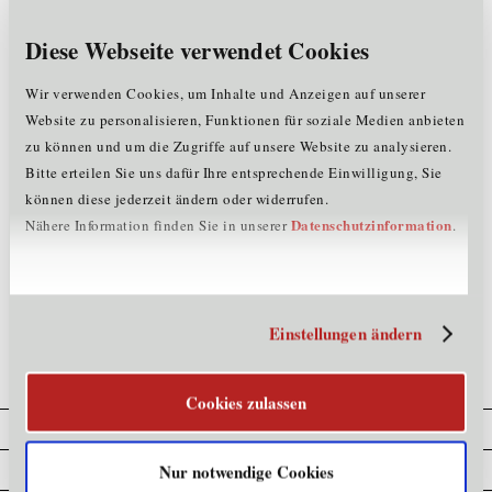
Hinweis
: Um diese Seite korrekt anzeigen zu lassen,
löschen Sie zuerst Ihren kompletten Browserverlauf
Diese Webseite verwendet Cookies
drücken Sie danach die F5-Taste (Refresh) oder starten
den Browser neu.
Wir verwenden Cookies, um Inhalte und Anzeigen auf unserer
Tipps, wie Sie den Browserverlauf Ihres Computers
Website zu personalisieren, Funktionen für soziale Medien anbieten
löschen können, finden Sie
hier
.
zu können und um die Zugriffe auf unsere Website zu analysieren.
Sollte das Problem weiterhin bestehen, wenden Sie sich
Bitte erteilen Sie uns dafür Ihre entsprechende Einwilligung, Sie
bitte vertrauensvoll an unser Team unter
t
+43.
können diese jederzeit ändern oder widerrufen.
(0)512.576262 oder per
Email
.
Datenschutzinformation
Nähere Information finden Sie in unserer
.
>>
zurück zur Startseite der Standortagentur Tirol
Einstellungen ändern
Cookies zulassen
Cookie Erklärung
Datenschutz
Nur notwendige Cookies