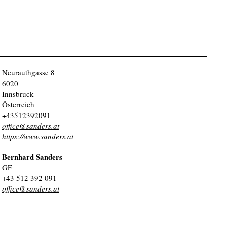
Neurauthgasse 8
6020
Innsbruck
Österreich
+43512392091
office@sanders.at
https://www.sanders.at
Bernhard Sanders
GF
+43 512 392 091
office@sanders.at